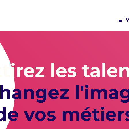
V
tirez les tale
hangez l'ima
de vos métier