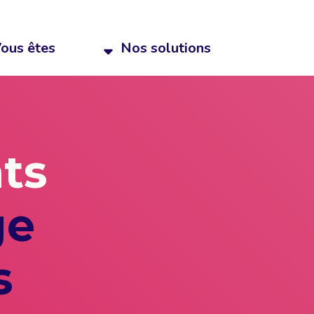
ous êtes
Nos solutions
nts
ge
s