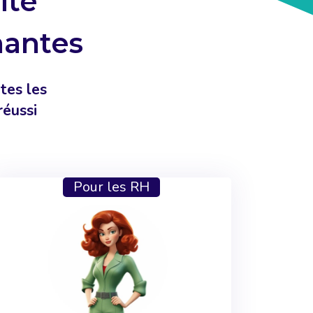
ité
nantes
tes les
réussi
Pour les RH